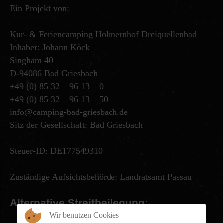
Ein Projekt von:
Kur- & Feriencamping Holmernhof Dreiquellenbad
Inhaber: Johann Köck
Singham 40
D-94086 Bad Griesbach
+49 (0) 85 32 – 96 13 – 0
+49 (0) 85 32 – 96 13 – 50
info@camping-bad-griesbach.de
Sitz der Gesellschaft: Bad Griesbach
Steuer-ID: DE177549310
Zuständige Aufsichtsbehörde: Landratsamt Passau
Alternative
Streitbeilegung:
Wir benutzen Cookies