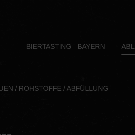
BIERTASTING - BAYERN
ABL
VERKO
UEN / ROHSTOFFE / ABFÜLLUNG
BRAU
ROHST
ABFÜ
BIERKUL